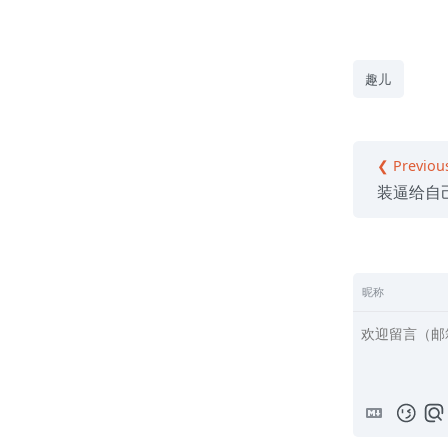
趣儿
❮ Previou
装逼给自
昵称