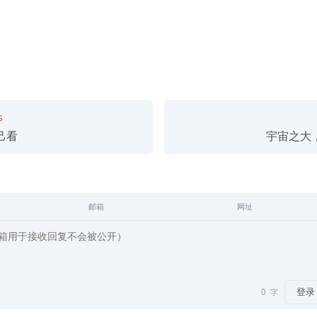
s
己看
宇宙之大
邮箱
网址
登录
0
字