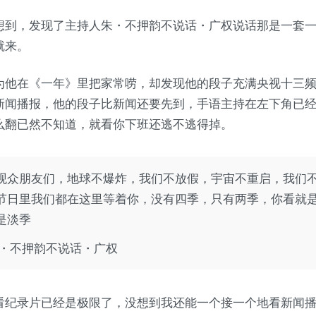
想到，发现了主持人朱・不押韵不说话・广权说话那是一套
就来。
为他在《一年》里把家常唠，却发现他的段子充满央视十三
新闻播报，他的段子比新闻还要先到，手语主持在左下角已
么翻已然不知道，就看你下班还逃不逃得掉。
观众朋友们，地球不爆炸，我们不放假，宇宙不重启，我们
节日里我们都在这里等着你，没有四季，只有两季，你看就
是淡季
朱・不押韵不说话・广权
看纪录片已经是极限了，没想到我还能一个接一个地看新闻