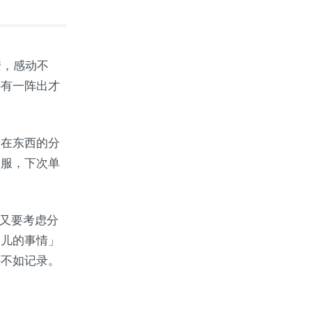
安，感动不
还有一阵出才
会在东西的分
舒服，下次单
 又要考虑分
趣儿的事情」
还不如记录。