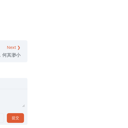
Next ❯
，何其渺小
提交