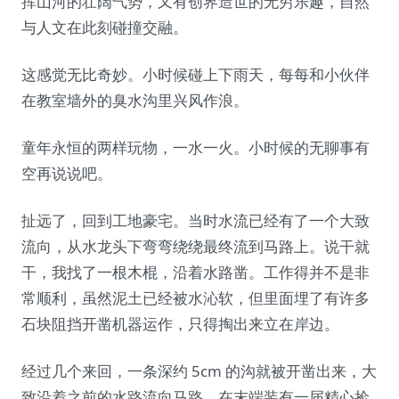
挥山河的壮阔气势，又有创界造世的无穷乐趣，自然
与人文在此刻碰撞交融。
这感觉无比奇妙。小时候碰上下雨天，每每和小伙伴
在教室墙外的臭水沟里兴风作浪。
童年永恒的两样玩物，一水一火。小时候的无聊事有
空再说说吧。
扯远了，回到工地豪宅。当时水流已经有了一个大致
流向，从水龙头下弯弯绕绕最终流到马路上。说干就
干，我找了一根木棍，沿着水路凿。工作得并不是非
常顺利，虽然泥土已经被水沁软，但里面埋了有许多
石块阻挡开凿机器运作，只得掏出来立在岸边。
经过几个来回，一条深约 5cm 的沟就被开凿出来，大
致沿着之前的水路流向马路，在末端装有一届精心捡