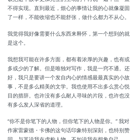
不得实现。直到最近，烦心的事情让我的心就像凝固
了一样，不能收缩也不能舒张，做什么都力不从心。
我觉得我好像需要什么东西来释怀，第一个想到的就
是这个。
我想我可能在许多方面，都有着浓厚的兴趣，也有或
多或少的了解。但是唯独对写作，我是一窍不通。还
好，我只是要讲一个发自内心的情感最最真实的小故
事，不是多么精美的文学。我也使用不出多么赏心悦
目的措辞。也许没有多么耐人寻味的片段，也许也没
有多么发人深省的道理。
“你不是你笔下的人物，但你笔下的人物是你。” 我对
作家雷蒙德・卡佛的这句话印象特别深刻，也特别赞
同。与其说我在虚构人物，不如说我在想象自己。