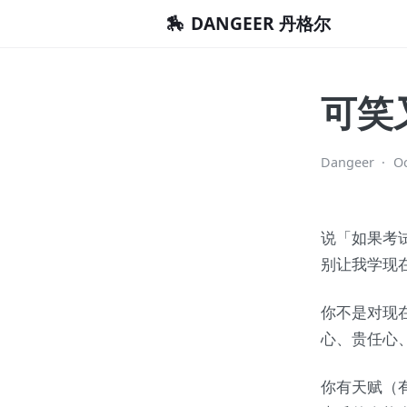
🏇
DANGEER 丹格尔
可笑
Dangeer
·
Oc
说「如果考
别让我学现
你不是对现
心、贵任心
你有天赋（