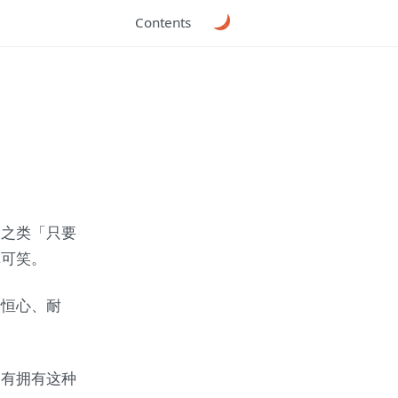
Contents
」之类「只要
真可笑。
括恒心、耐
只有拥有这种