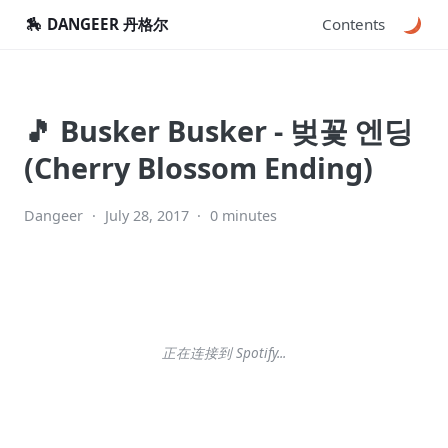
🏇
DANGEER 丹格尔
Contents
🎵 Busker Busker - 벚꽃 엔딩
(Cherry Blossom Ending)
Dangeer
·
July 28, 2017
·
0 minutes
正在连接到 Spotify...