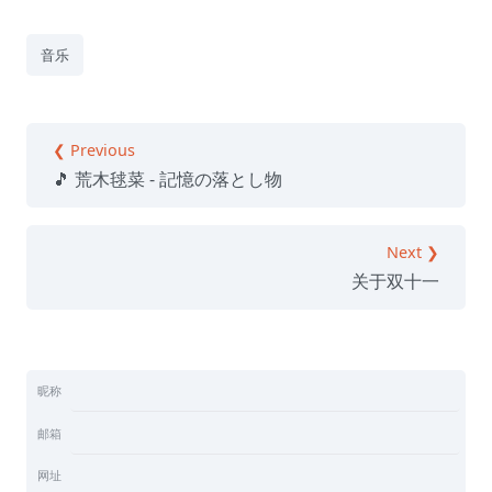
音乐
❮ Previous
🎵 荒木毬菜 - 記憶の落とし物
Next ❯
关于双十一
昵称
邮箱
网址