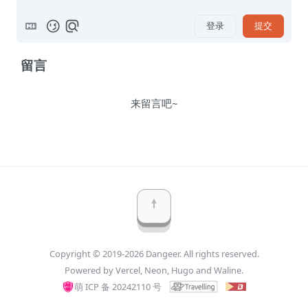
登录
提交
留言
来留言吧~
Copyright © 2019-2026 Dangeer. All rights reserved.
Powered by 
Vercel, 
Neon, 
Hugo
 and 
Waline.
萌 ICP 备 20242110 号