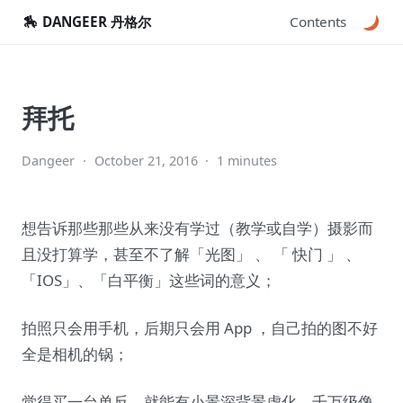
🏇
DANGEER 丹格尔
Contents
拜托
Dangeer
·
October 21, 2016
·
1 minutes
想告诉那些那些从来没有学过（教学或自学）摄影而
且没打算学，甚至不了解「光图」 、 「 快门 」 、
「IOS」、「白平衡」这些词的意义；
拍照只会用手机，后期只会用 App ，自己拍的图不好
全是相机的锅；
觉得买一台单反，就能有小景深背景虚化、千万级像