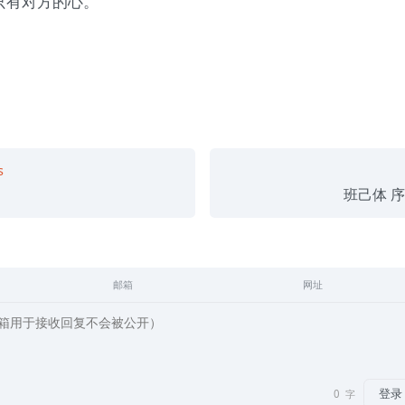
只有对方的心。
s
班己体 序 
邮箱
网址
登录
0
字