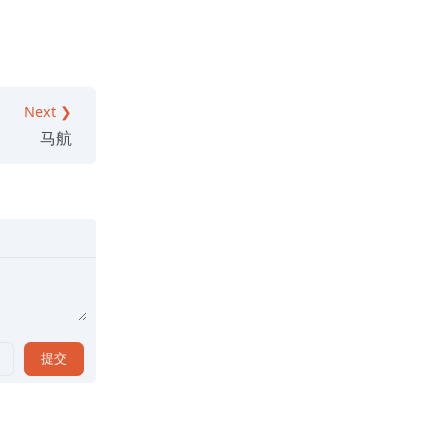
Next ❯
马航
提交