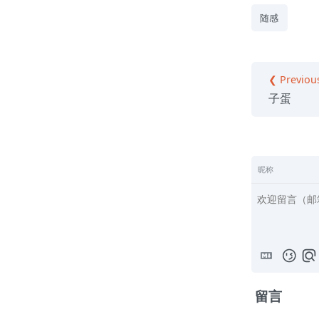
随感
❮ Previou
子蛋
昵称
留言